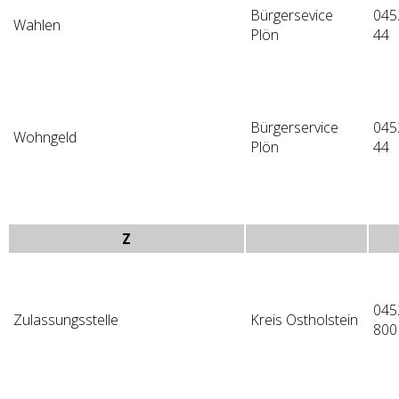
Bürgersevice
045
Wahlen
Plön
44
Bürgerservice
045
Wohngeld
Plön
44
Z
045
Zulassungsstelle
Kreis Ostholstein
800