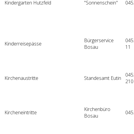
Kindergarten Hutzfeld
"Sonnenschein"
045
Bürgerservice
045
Kinderreisepässe
Bosau
11
045
Kirchenaustritte
Standesamt Eutin
210
Kirchenbüro
Kircheneintritte
045
Bosau