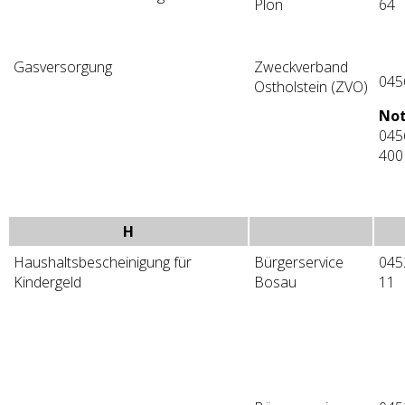
Plön
64
Gasversorgung
Zweckverband
045
Ostholstein (ZVO)
Not
045
400
H
Haushaltsbescheinigung für
Bürgerservice
045
Kindergeld
Bosau
11