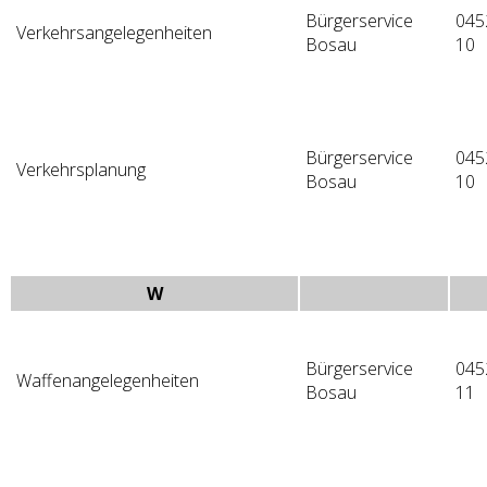
Bürgerservice
045
Verkehrsangelegenheiten
Bosau
10
Bürgerservice
045
Verkehrsplanung
Bosau
10
W
Bürgerservice
045
Waffenangelegenheiten
Bosau
11