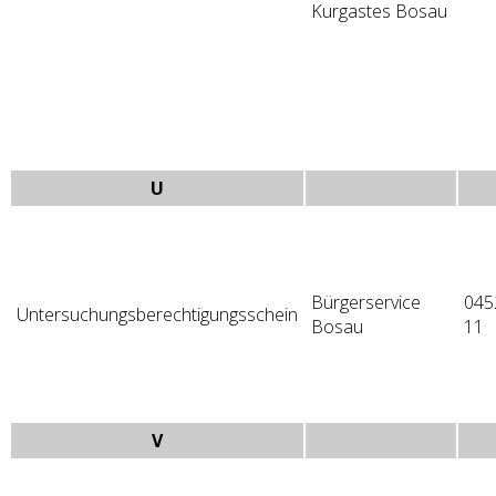
Kurgastes Bosau
U
Bürgerservice
045
Untersuchungsberechtigungsschein
Bosau
11
V