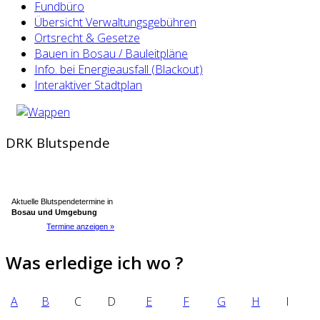
Fundbüro
Übersicht Verwaltungsgebühren
Ortsrecht & Gesetze
Bauen in Bosau / Bauleitpläne
Info. bei Energieausfall (Blackout)
Interaktiver Stadtplan
DRK Blutspende
Aktuelle Blutspendetermine in
Bosau und Umgebung
Termine anzeigen »
Was erledige ich wo ?
A
B
C
D
E
F
G
H
I