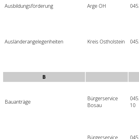
Ausbildungsförderung
Arge OH
045
Ausländerangelegenheiten
Kreis Ostholstein
045
B
Bürgerservice
045
Bauanträge
Bosau
10
Bürgerservice
045