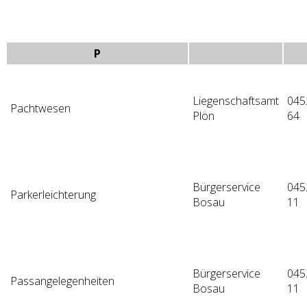
P
Liegenschaftsamt
045
Pachtwesen
Plön
64
Bürgerservice
045
Parkerleichterung
Bosau
11
Bürgerservice
045
Passangelegenheiten
Bosau
11