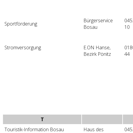
Bürgerservice
045
Sportförderung
Bosau
10
Stromversorgung
E.ON Hanse,
018
Bezirk Pönitz
44
T
Touristik-Information Bosau
Haus des
045