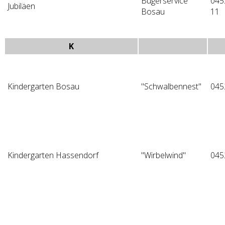
Bügerservice
045
Jubiläen
Bosau
11
K
Kindergarten Bosau
"Schwalbennest"
045
Kindergarten Hassendorf
"Wirbelwind"
045