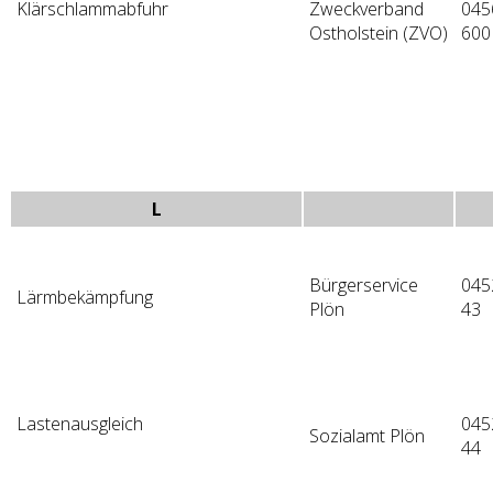
Klärschlammabfuhr
Zweckverband
045
Ostholstein (ZVO)
600
L
Bürgerservice
045
Lärmbekämpfung
Plön
43
Lastenausgleich
045
Sozialamt Plön
44