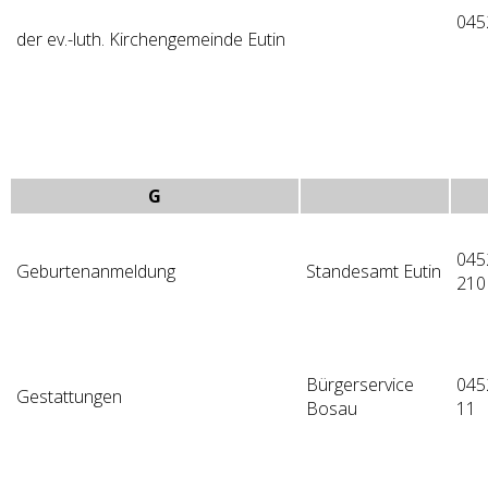
045
der ev.-luth. Kirchengemeinde Eutin
G
045
Geburtenanmeldung
Standesamt Eutin
210
Bürgerservice
045
Gestattungen
Bosau
11