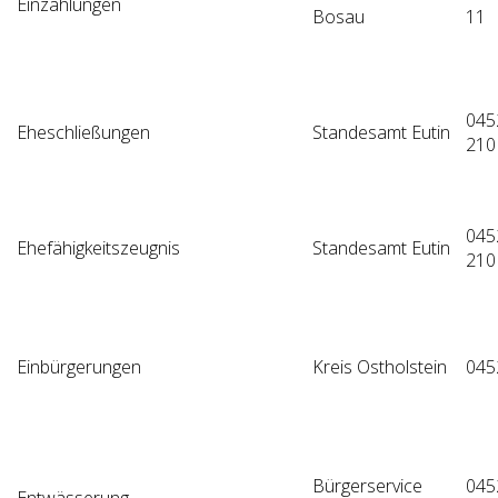
Einzahlungen
Bosau
11
045
Eheschließungen
Standesamt Eutin
210
045
Ehefähigkeitszeugnis
Standesamt Eutin
210
Einbürgerungen
Kreis Ostholstein
045
Bürgerservice
045
Entwässerung