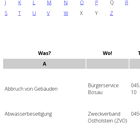
J
K
L
M
N
O
P
Q
R
S
T
U
V
W
X
Y
Z
Was?
Wo!
A
Bürgerservice
045
Abbruch von Gebäuden
Bosau
10
Abwasserbeseitigung
Zweckverband
045
Ostholstein (ZVO)