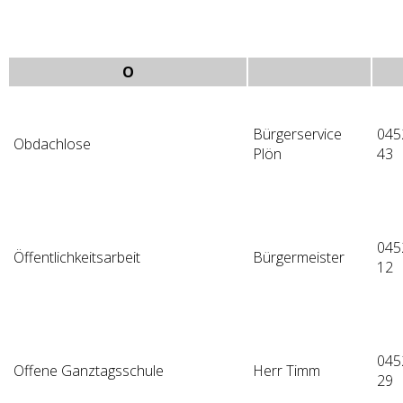
O
Bürgerservice
045
Obdachlose
Plön
43
045
Öffentlichkeitsarbeit
Bürgermeister
12
045
Offene Ganztagsschule
Herr Timm
29