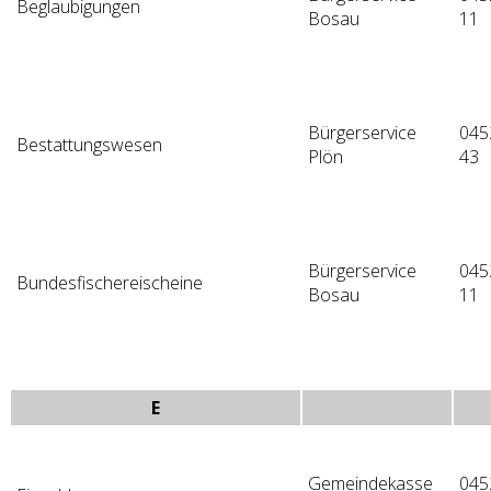
Beglaubigungen
Bosau
11
Bürgerservice
045
Bestattungswesen
Plön
43
Bürgerservice
045
Bundesfischereischeine
Bosau
11
E
Gemeindekasse
045