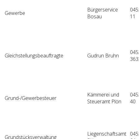
Bürgerservice
045
Gewerbe
Bosau
11
045
Gleichstellungsbeauftragte
Gudrun Bruhn
363
Kämmerei und
045
Grund-/Gewerbesteuer
Steueramt Plön
40
Liegenschaftsamt
045
Grundstücksverwaltung