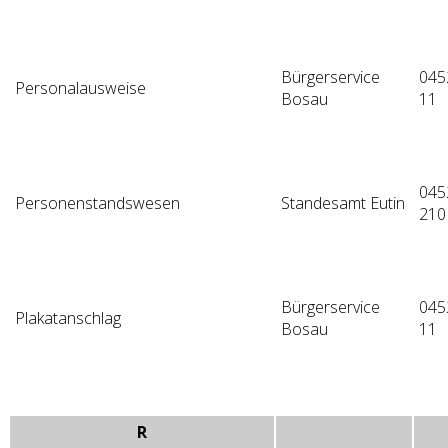
Bürgerservice
045
Personalausweise
Bosau
11
045
Personenstandswesen
Standesamt Eutin
210
Bürgerservice
045
Plakatanschlag
Bosau
11
R