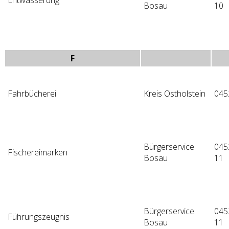
Bosau
10
F
Fahrbücherei
Kreis Ostholstein
045
Bürgerservice
045
Fischereimarken
Bosau
11
Bürgerservice
045
Führungszeugnis
Bosau
11