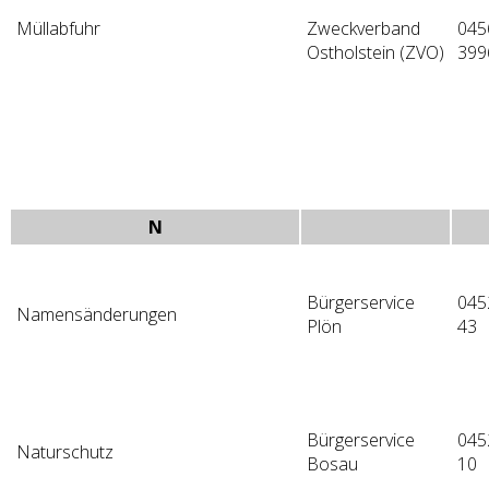
Müllabfuhr
Zweckverband
045
Ostholstein (ZVO)
399
N
Bürgerservice
045
Namensänderungen
Plön
43
Bürgerservice
045
Naturschutz
Bosau
10