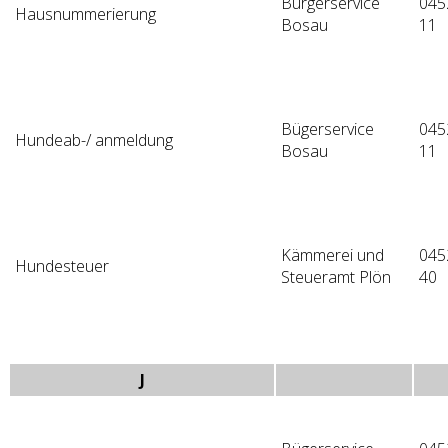
Bürgerservice
045
Hausnummerierung
Bosau
11
Bügerservice
045
Hundeab-/ anmeldung
Bosau
11
Kämmerei und
045
Hundesteuer
Steueramt Plön
40
J