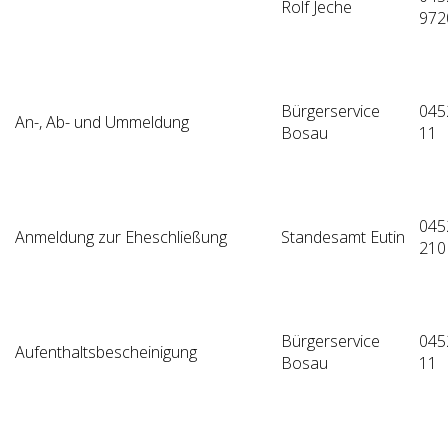
Rolf Jeche
972
Bürgerservice
045
An-, Ab- und Ummeldung
Bosau
11
045
Anmeldung zur Eheschließung
Standesamt Eutin
210
Bürgerservice
045
Aufenthaltsbescheinigung
Bosau
11