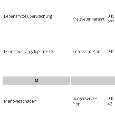
Lebensmittelüberwachung
045
Kreisveterinäramt
233
Lohnsteuerangelegenheiten
Finanzamt Plön
045
M
Bürgerservice
045
Manöverschäden
Plön
43