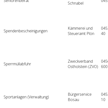
Seniorenbeirat
045
Schnabel
Kämmerei und
045
Spendenbescheinigungen
Steueramt Plön
40
Zweckverband
045
Sperrmüllabfuhr
Ostholstein (ZVO)
600
Bürgerservice
045
Sportanlagen (Verwaltung)
Bosau
10