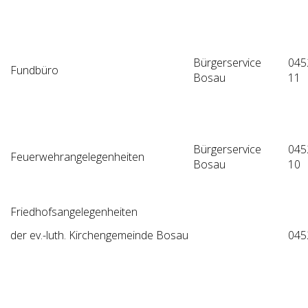
Bürgerservice
045
Fundbüro
Bosau
11
Bürgerservice
045
Feuerwehrangelegenheiten
Bosau
10
Friedhofsangelegenheiten
der ev.-luth. Kirchengemeinde Bosau
045