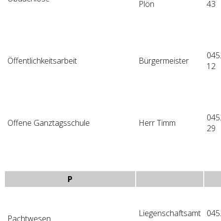
Plön
43
045
Öffentlichkeitsarbeit
Bürgermeister
12
045
Offene Ganztagsschule
Herr Timm
29
P
Liegenschaftsamt
045
Pachtwesen