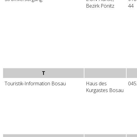
Bezirk Pönitz
44
T
Touristik-Information Bosau
Haus des
045
Kurgastes Bosau