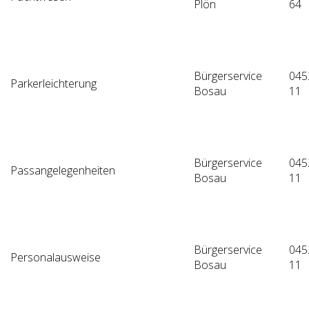
Plön
64
Bürgerservice
045
Parkerleichterung
Bosau
11
Bürgerservice
045
Passangelegenheiten
Bosau
11
Bürgerservice
045
Personalausweise
Bosau
11