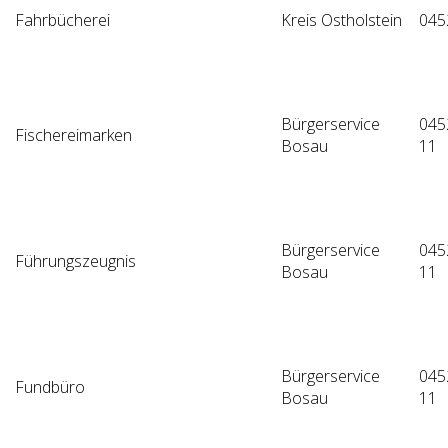
Fahrbücherei
Kreis Ostholstein
045
Bürgerservice
045
Fischereimarken
Bosau
11
Bürgerservice
045
Führungszeugnis
Bosau
11
Bürgerservice
045
Fundbüro
Bosau
11