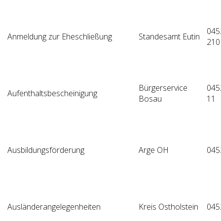
045
Anmeldung zur Eheschließung
Standesamt Eutin
210
Bürgerservice
045
Aufenthaltsbescheinigung
Bosau
11
Ausbildungsförderung
Arge OH
045
Ausländerangelegenheiten
Kreis Ostholstein
045