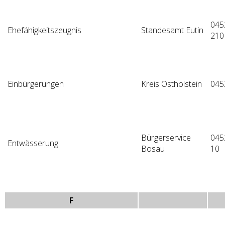
045
Ehefähigkeitszeugnis
Standesamt Eutin
210
Einbürgerungen
Kreis Ostholstein
045
Bürgerservice
045
Entwässerung
Bosau
10
F