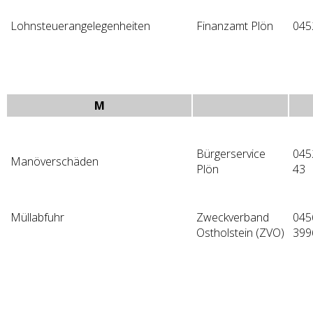
Lohnsteuerangelegenheiten
Finanzamt Plön
045
M
Bürgerservice
045
Manöverschäden
Plön
43
Müllabfuhr
Zweckverband
045
Ostholstein (ZVO)
399