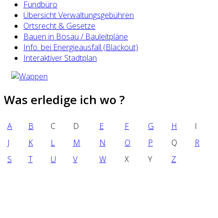
Fundbüro
Übersicht Verwaltungsgebühren
Ortsrecht & Gesetze
Bauen in Bosau / Bauleitpläne
Info. bei Energieausfall (Blackout)
Interaktiver Stadtplan
Was erledige ich wo ?
A
B
C
D
E
F
G
H
I
J
K
L
M
N
O
P
Q
R
S
T
U
V
W
X
Y
Z