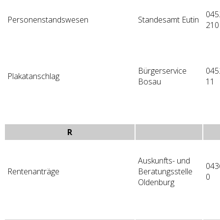
045
Personenstandswesen
Standesamt Eutin
210
Bürgerservice
045
Plakatanschlag
Bosau
11
R
Auskunfts- und
043
Rentenanträge
Beratungsstelle
0
Oldenburg