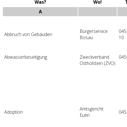
Was?
Wo!
A
Bürgerservice
045
Abbruch von Gebäuden
Bosau
10
Abwasserbeseitigung
Zweckverband
045
Ostholstein (ZVO)
Amtsgericht
Adoption
045
Eutin