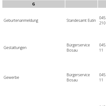
G
045
Geburtenanmeldung
Standesamt Eutin
210
Bürgerservice
045
Gestattungen
Bosau
11
Bürgerservice
045
Gewerbe
Bosau
11