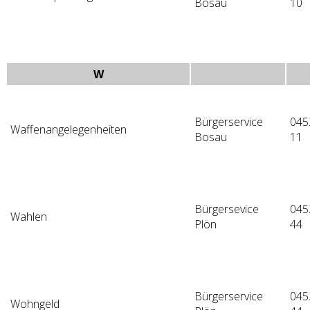
Bosau
10
W
Bürgerservice
045
Waffenangelegenheiten
Bosau
11
Bürgersevice
045
Wahlen
Plön
44
Bürgerservice
045
Wohngeld