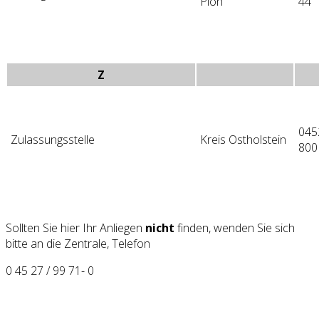
Plön
44
Z
045
Zulassungsstelle
Kreis Ostholstein
800
Sollten Sie hier Ihr Anliegen
nicht
finden, wenden Sie sich
bitte an die Zentrale, Telefon
0 45 27 / 99 71- 0