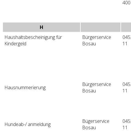
400
H
Haushaltsbescheinigung für
Bürgerservice
045
Kindergeld
Bosau
11
Bürgerservice
045
Hausnummerierung
Bosau
11
Bügerservice
045
Hundeab-/ anmeldung
Bosau
11