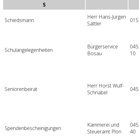
S
Herr Hans-Jürgen
Schiedsmann
015
Sattler
Bürgerservice
045
Schulangelegenheiten
Bosau
10
Herr Horst Wulf-
Seniorenbeirat
045
Schnabel
Kämmerei und
045
Spendenbescheinigungen
Steueramt Plön
40