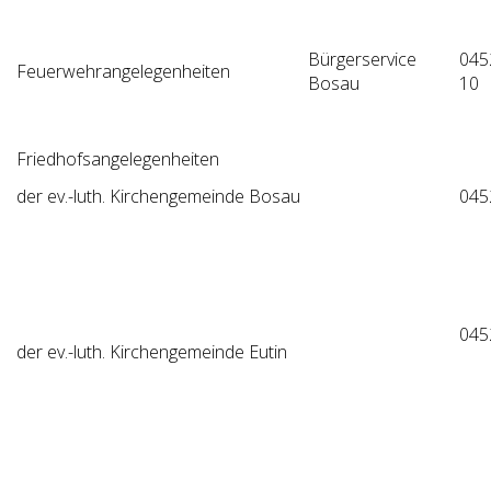
Bürgerservice
045
Feuerwehrangelegenheiten
Bosau
10
Friedhofsangelegenheiten
der ev.-luth. Kirchengemeinde Bosau
045
045
der ev.-luth. Kirchengemeinde Eutin