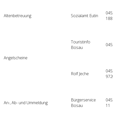
045
Altenbetreuung
Sozialamt Eutin
188
Touristinfo
045
Bosau
Angelscheine
045
Rolf Jeche
972
Bürgerservice
045
An-, Ab- und Ummeldung
Bosau
11