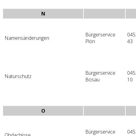
N
Bürgerservice
045
Namensänderungen
Plön
43
Bürgerservice
045
Naturschutz
Bosau
10
O
Bürgerservice
045
Obdachlose