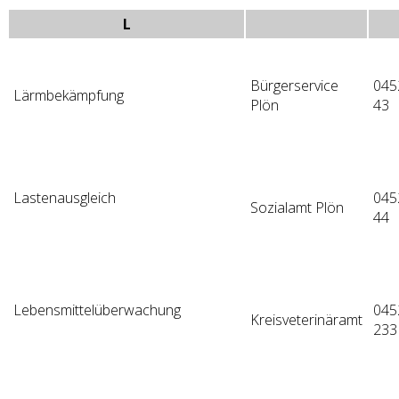
L
Bürgerservice
045
Lärmbekämpfung
Plön
43
Lastenausgleich
045
Sozialamt Plön
44
Lebensmittelüberwachung
045
Kreisveterinäramt
233