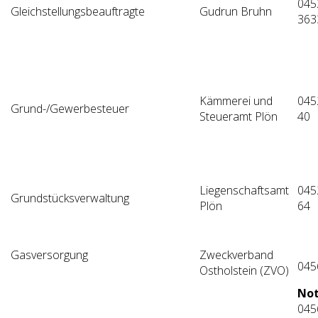
045
Gleichstellungsbeauftragte
Gudrun Bruhn
363
Kämmerei und
045
Grund-/Gewerbesteuer
Steueramt Plön
40
Liegenschaftsamt
045
Grundstücksverwaltung
Plön
64
Gasversorgung
Zweckverband
045
Ostholstein (ZVO)
Not
045