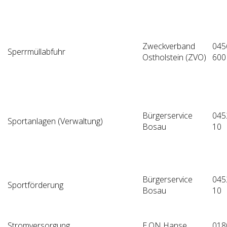
Zweckverband
045
Sperrmüllabfuhr
Ostholstein (ZVO)
600
Bürgerservice
045
Sportanlagen (Verwaltung)
Bosau
10
Bürgerservice
045
Sportförderung
Bosau
10
Stromversorgung
E.ON Hanse,
018