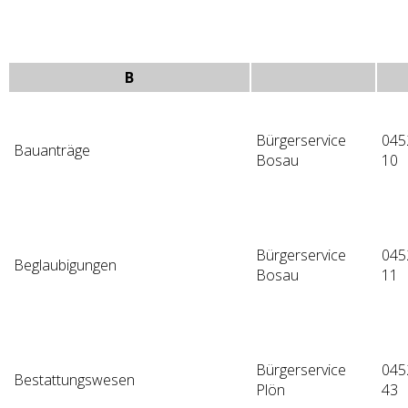
B
Bürgerservice
045
Bauanträge
Bosau
10
Bürgerservice
045
Beglaubigungen
Bosau
11
Bürgerservice
045
Bestattungswesen
Plön
43