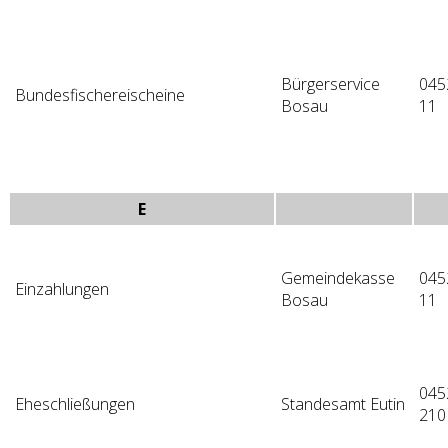
Bürgerservice
045
Bundesfischereischeine
Bosau
11
E
Gemeindekasse
045
Einzahlungen
Bosau
11
045
Eheschließungen
Standesamt Eutin
210