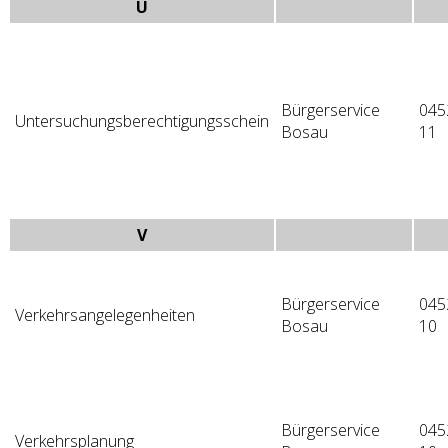
U
Bürgerservice
045
Untersuchungsberechtigungsschein
Bosau
11
V
Bürgerservice
045
Verkehrsangelegenheiten
Bosau
10
Bürgerservice
045
Verkehrsplanung