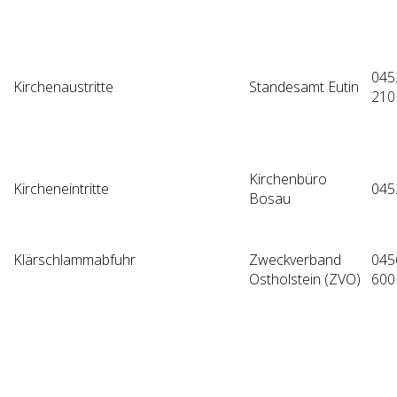
045
Kirchenaustritte
Standesamt Eutin
210
Kirchenbüro
Kircheneintritte
045
Bosau
Klärschlammabfuhr
Zweckverband
045
Ostholstein (ZVO)
600