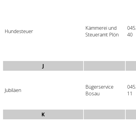
Kämmerei und
045
Hundesteuer
Steueramt Plön
40
J
Bügerservice
045
Jubiläen
Bosau
11
K